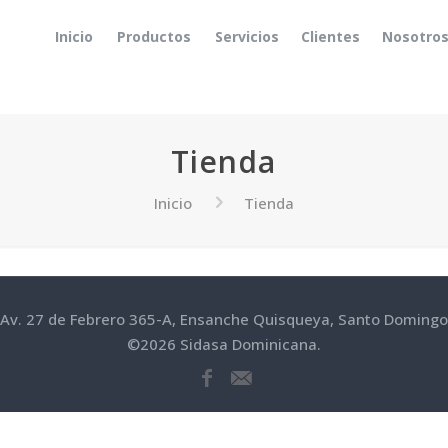
Inicio
Productos
Servicios
Clientes
Nosotro
Tienda
Inicio
Tienda
Av. 27 de Febrero 365-A, Ensanche Quisqueya, Santo Domingo
©
2026
Sidasa Dominicana.