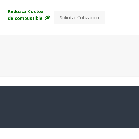
s
Reduzca Costos
Solicitar Cotización
de combustible